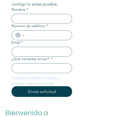
contigo lo antes posible.
Nombre
*
Número de teléfono
*
Email
*
¿Qué necesitas enviar?
*
(Codigos postales recogida y 
entrega, peso y medidas)
Enviar solicitud
Bienvenido a